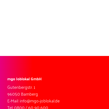
mgo Joblokal GmbH
Gutenbergstr. 1
96050 Bamberg
E-Mail:
info@mgo-joblokal.de
Tel:
0800 / 60 90 600